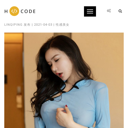
Toggle
民国少妇心妍波涛汹涌令人流连忘返
navigation
LINQIPING
发布 | 2021-04-03 |
性感美女