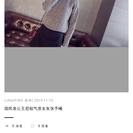
LINQIPING
发布| 2019-11-10
国民老公王思聪气质女友张予曦
0 浏览
0 回复